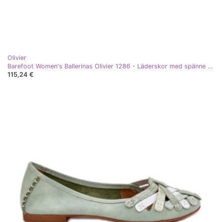
Olivier
Barefoot Women's Ballerinas Olivier 1286 - Läderskor med spänne för vardagliga och eleganta panterstyliseringar brun
115,24 €