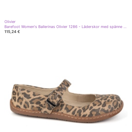
Olivier
Barefoot Women's Ballerinas Olivier 1286 - Läderskor med spänne för vardagliga och eleganta stiliseringar Beige
115,24 €