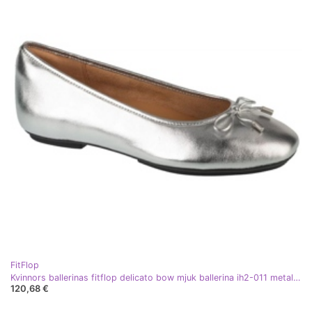
FitFlop
Kvinnors ballerinas fitflop delicato bow mjuk ballerina ih2-011 metallic med en båge silver
120,68 €