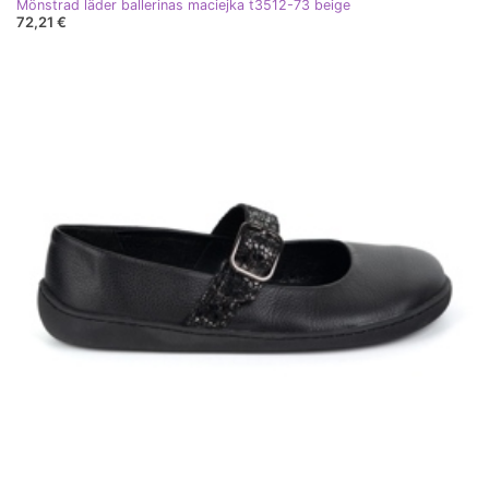
Mönstrad läder ballerinas maciejka t3512-73 beige
72,21 €