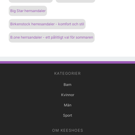
Big Star herrsandaler
Birkenstock herresandaler - komfort och stil
B.one herrsandaler - ett pålitligt val för sommaren
KATEGORIER
Barn
Kvinnor
Män
Sport
OM KEESHOES