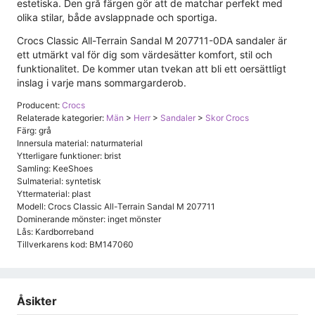
estetiska. Den grå färgen gör att de matchar perfekt med
olika stilar, både avslappnade och sportiga.
Crocs Classic All-Terrain Sandal M 207711-0DA sandaler är
ett utmärkt val för dig som värdesätter komfort, stil och
funktionalitet. De kommer utan tvekan att bli ett oersättligt
inslag i varje mans sommargarderob.
Producent:
Crocs
Relaterade kategorier:
Män
>
Herr
>
Sandaler
>
Skor Crocs
Färg: grå
Innersula material: naturmaterial
Ytterligare funktioner: brist
Samling: KeeShoes
Sulmaterial: syntetisk
Yttermaterial: plast
Modell: Crocs Classic All-Terrain Sandal M 207711
Dominerande mönster: inget mönster
Lås: Kardborreband
Tillverkarens kod: BM147060
Åsikter