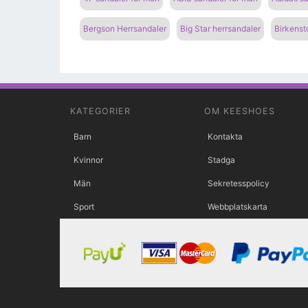
Bergson Herrsandaler
Big Star herrsandaler
Birkenst
KATEGORIER
OM KEESHOES
Barn
Kontakta
Kvinnor
Stadga
Män
Sekretesspolicy
Sport
Webbplatskarta