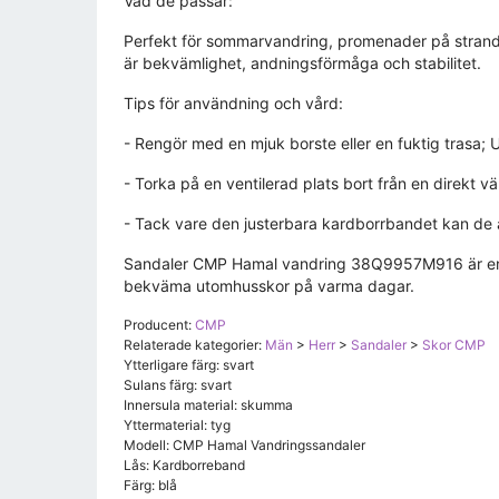
Vad de passar:
Perfekt för sommarvandring, promenader på stranden
är bekvämlighet, andningsförmåga och stabilitet.
Tips för användning och vård:
- Rengör med en mjuk borste eller en fuktig trasa; 
- Torka på en ventilerad plats bort från en direkt v
- Tack vare den justerbara kardborrbandet kan de an
Sandaler CMP Hamal vandring 38Q9957M916 är en fun
bekväma utomhusskor på varma dagar.
Producent:
CMP
Relaterade kategorier:
Män
>
Herr
>
Sandaler
>
Skor CMP
Ytterligare färg: svart
Sulans färg: svart
Innersula material: skumma
Yttermaterial: tyg
Modell: CMP Hamal Vandringssandaler
Lås: Kardborreband
Färg: blå