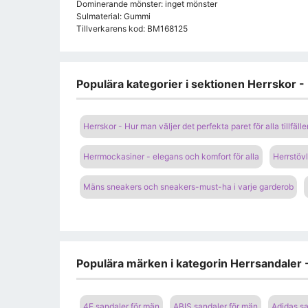
Dominerande mönster: inget mönster
Sulmaterial: Gummi
Tillverkarens kod: BM168125
Populära kategorier i sektionen Herrskor - H
Herrskor - Hur man väljer det perfekta paret för alla tillfäll
Herrmockasiner - elegans och komfort för alla
Herrstövl
Mäns sneakers och sneakers-must-ha i varje garderob
Populära märken i kategorin Herrsandaler 
4F sandaler för män
ABIS sandaler för män
Adidas sa