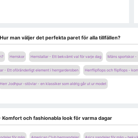
ur man väljer det perfekta paret för alla tillfällen?
en?
Herrskor
Herrstallar - Ett bekvämt val för varje dag
Mäns sportskor - 
ar - Ett oföränderligt element i herrgarderoben
Herrflipflops och flipflops - k
Herr Jodhpur -stövlar - en klassiker som aldrig går ut ur modet
- Komfort och fashionabla look för varma dagar
ndaler för män
American Club herrsandaler
Asics sandaler för män – bek