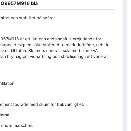
38Q9957M916 blå
rt och stabilitet på spåret
57M916 är ett lätt och andningsfullt erbjudande för
ppna designen säkerställer ett utmärkt luftflöde, och det
skon till foten. Skumets centrala sula med filon EVA
n bryr sig om vidhäftning och stabilisering i ett varierat
tilation.
.
 element fodrade med skum för bekvämlighet.
derna.
t under marschen.