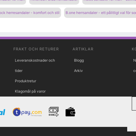
ock herresandaler - komfort och stil
B.one herrsandaler - ett pålitligt val för 
FRAKT OCH RETURER
ARTIKLAR
K
Leveranskostnader och
Blogg
N
tider
Arkiv
c
Produktretur
Klagomål på varor