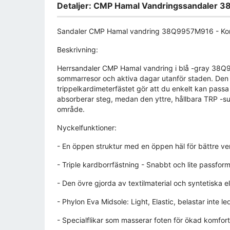
Detaljer: CMP Hamal Vandringssandaler 
Sandaler CMP Hamal vandring 38Q9957M916 - Komfo
Beskrivning:
Herrsandaler CMP Hamal vandring i blå -gray 38Q99
sommarresor och aktiva dagar utanför staden. Den ö
trippelkardimeterfästet gör att du enkelt kan passa 
absorberar steg, medan den yttre, hållbara TRP -sula
område.
Nyckelfunktioner:
- En öppen struktur med en öppen häl för bättre ven
- Triple kardborrfästning - Snabbt och lite passform
- Den övre gjorda av textilmaterial och syntetiska
- Phylon Eva Midsole: Light, Elastic, belastar inte le
- Specialflikar som masserar foten för ökad komfor