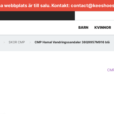
 webbplats är till salu. Kontakt:
contact@keeshoe
BARN
KVINNOR
SKOR CMP
CMP Hamal Vandringssandaler 38Q9957M916 blå
CM