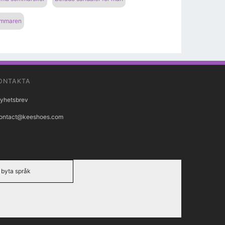
sommaren
ONTAKTA
yhetsbrev
ontact@keeshoes.com
byta språk