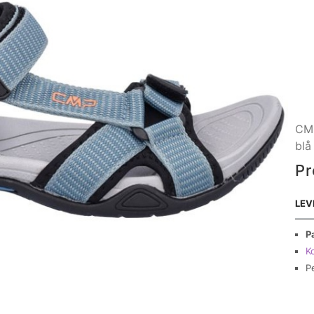
CMP
blå
Pr
LEV
P
Ko
P