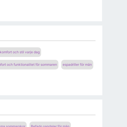
komfort och stil varje dag
omfort och funktionalitet för sommaren
espadriller för män
väma sommarskor
Befado sandaler för män