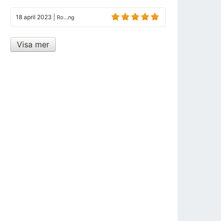
18 april 2023
|
Ro...ng
Visa mer