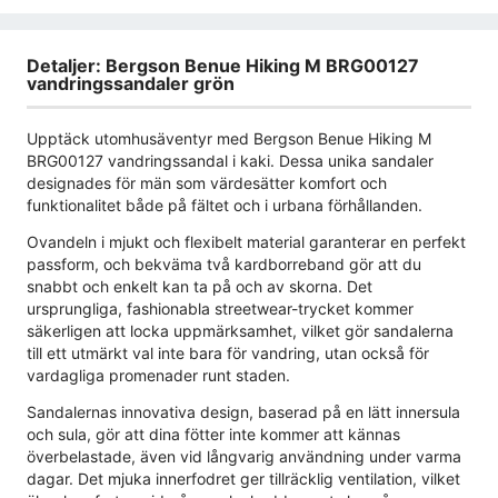
Detaljer: Bergson Benue Hiking M BRG00127
vandringssandaler grön
Upptäck utomhusäventyr med Bergson Benue Hiking M
BRG00127 vandringssandal i kaki. Dessa unika sandaler
designades för män som värdesätter komfort och
funktionalitet både på fältet och i urbana förhållanden.
Ovandeln i mjukt och flexibelt material garanterar en perfekt
passform, och bekväma två kardborreband gör att du
snabbt och enkelt kan ta på och av skorna. Det
ursprungliga, fashionabla streetwear-trycket kommer
säkerligen att locka uppmärksamhet, vilket gör sandalerna
till ett utmärkt val inte bara för vandring, utan också för
vardagliga promenader runt staden.
Sandalernas innovativa design, baserad på en lätt innersula
och sula, gör att dina fötter inte kommer att kännas
överbelastade, även vid långvarig användning under varma
dagar. Det mjuka innerfodret ger tillräcklig ventilation, vilket