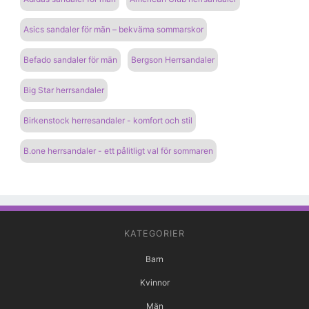
Asics sandaler för män – bekväma sommarskor
Befado sandaler för män
Bergson Herrsandaler
Big Star herrsandaler
Birkenstock herresandaler - komfort och stil
B.one herrsandaler - ett pålitligt val för sommaren
KATEGORIER
Barn
Kvinnor
Män