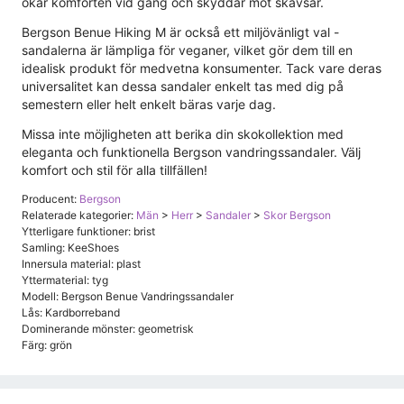
ökar komforten vid gång och skyddar mot skavsår.
Bergson Benue Hiking M är också ett miljövänligt val -
sandalerna är lämpliga för veganer, vilket gör dem till en
idealisk produkt för medvetna konsumenter. Tack vare deras
universalitet kan dessa sandaler enkelt tas med dig på
semestern eller helt enkelt bäras varje dag.
Missa inte möjligheten att berika din skokollektion med
eleganta och funktionella Bergson vandringssandaler. Välj
komfort och stil för alla tillfällen!
Producent:
Bergson
Relaterade kategorier:
Män
>
Herr
>
Sandaler
>
Skor Bergson
Ytterligare funktioner: brist
Samling: KeeShoes
Innersula material: plast
Yttermaterial: tyg
Modell: Bergson Benue Vandringssandaler
Lås: Kardborreband
Dominerande mönster: geometrisk
Färg: grön