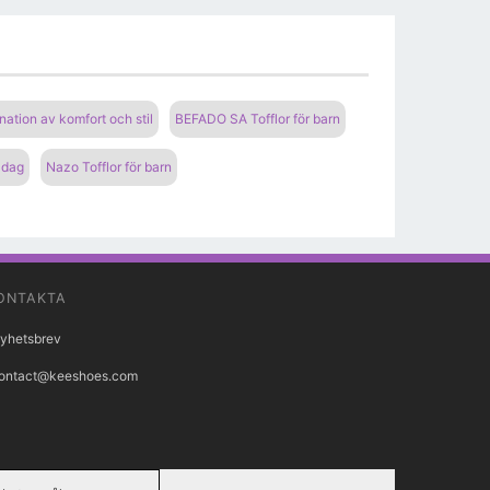
nation av komfort och stil
BEFADO SA Tofflor för barn
 dag
Nazo Tofflor för barn
ONTAKTA
yhetsbrev
ontact@keeshoes.com