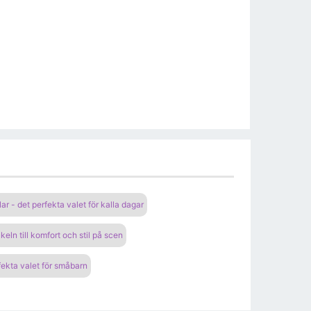
ar - det perfekta valet för kalla dagar
keln till komfort och stil på scen
ekta valet för småbarn