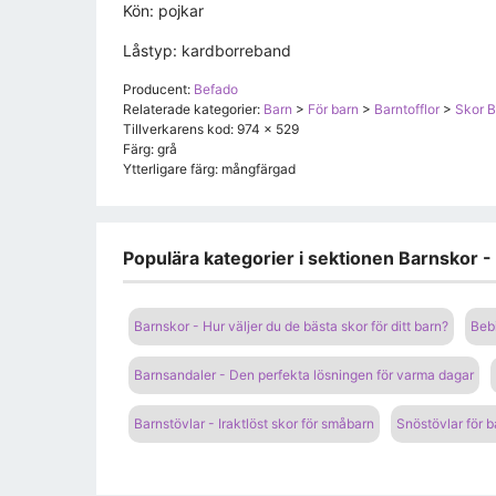
Kön: pojkar
Låstyp: kardborreband
Producent:
Befado
Relaterade kategorier:
Barn
>
För barn
>
Barntofflor
>
Skor 
Tillverkarens kod: 974 x 529
Färg: grå
Ytterligare färg: mångfärgad
Populära kategorier i sektionen Barnskor - 
Barnskor - Hur väljer du de bästa skor för ditt barn?
Beb
Barnsandaler - Den perfekta lösningen för varma dagar
Barnstövlar - Iraktlöst skor för småbarn
Snöstövlar för b