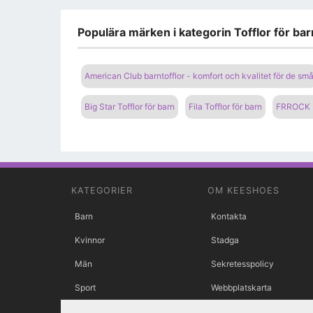
Populära märken i kategorin Tofflor för b
American Club barntofflor - komfort och kvalitet för de sm
Big Star Tofflor för barn
Fila Tofflor för barn
FRROCK B
KATEGORIER
OM KEESHOES
Barn
Kontakta
Kvinnor
Stadga
Män
Sekretesspolicy
Sport
Webbplatskarta