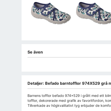
Se även
Detaljer: Befado barntofflor 974X529 grå m
Barnens tofflor befado 974x529 i grått med ett bilm
tofflor, dekorerade med grafik av favoritfordon, k
Tillverkade av högkvalitativt tyg erbjuder de komfort