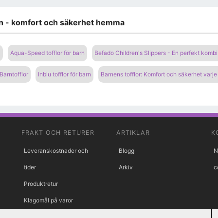
arn - komfort och säkerhet hemma
å
Aqua-Speed ​​​​tofflor för barn
Befado Children's Slippers - En perfekt kombi
arntofflor
Inblu tofflor för barn
Barnens tofflor: Komfort och säkerhet varje
FRAKT OCH RETURER
ARTIKLAR
K
Leveranskostnader och
Blogg
N
tider
Arkiv
c
Produktretur
Klagomål på varor