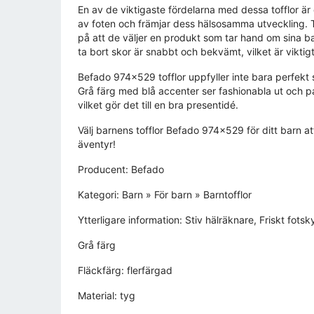
En av de viktigaste fördelarna med dessa tofflor är
av foten och främjar dess hälsosamma utveckling. T
på att de väljer en produkt som tar hand om sina b
ta bort skor är snabbt och bekvämt, vilket är viktig
Befado 974x529 tofflor uppfyller inte bara perfekt s
Grå färg med blå accenter ser fashionabla ut och pas
vilket gör det till en bra presentidé.
Välj barnens tofflor Befado 974x529 för ditt barn a
äventyr!
Producent: Befado
Kategori: Barn » För barn » Barntofflor
Ytterligare information: Stiv hälräknare, Friskt fotsky
Grå färg
Fläckfärg: flerfärgad
Material: tyg