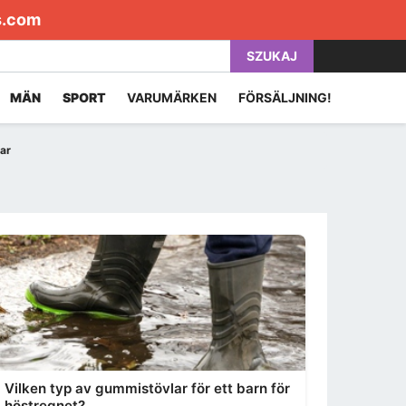
s.com
SZUKAJ
MÄN
SPORT
VARUMÄRKEN
FÖRSÄLJNING!
ar
Vilken typ av gummistövlar för ett barn för
höstregnet?