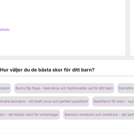
Befado
Hur väljer du de bästa skor för ditt barn?
isskor
Barns flip flops - bekväma och fashionabla val för ditt barn
Barnstövl
Andra barnskor - ett brett urval och perfekt passform
Balettskor för barn - nyc
arn - det bästa valet för vinterdagar
Barnens sneakers och sneakers - det perf