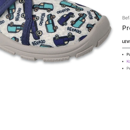
Bef
Pr
LEV
P
Ko
P