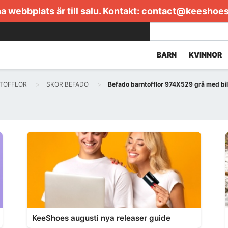
 webbplats är till salu. Kontakt:
contact@keeshoe
BARN
KVINNOR
TOFFLOR
SKOR BEFADO
Befado barntofflor 974X529 grå med bil
KeeShoes augusti nya releaser guide