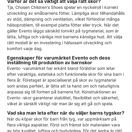
Varför är det så viktigt att välja rätt skor?
Tja, Chosen Children's Shoes spelar en nyckelroll i korrekt
utveckling av småbarnens fötter. Lämpliga skor tillhandahålls
av stöd, dämpning och ventilation, vilket förhindrar många
hälsoproblem, till exempel platta fötter eller tryck. När det
gäller Evento läggs särskild tonvikt på tygmaterial, som är
lätta, luftiga och vänliga mot barnens känsliga hud. Att välja
rätt modell är en investering i hälsosam utveckling och
komfort varje dag.
Egenskaper för varumärket Evento och dess
inställning till produktion av barnskor
Evento -varumärket har erkänt bland föräldrar som letar
efter varaktiga, estetiska och funktionella skor för sina barn i
flera år. Företaget är specialiserat på skor av tygmaterial
som andas perfekt, är lätta att ta hand om och naturligtvis
anpassa sig till formen på barnens fot. Konstruktionen av
Evento -skor garanterar stabilitet, flexibilitet och säkerhet,
vilket är särskilt viktigt när man lär sig att gå och spela.
Vad ska man leta efter när du väljer barns tygskor?
När du köper skor för barn från tyg, var uppmärksam på
flera viktiga aspekter. Först och främst bör materialen vara
av hög kvalitet, luftiga och hudvänliga. För det andra är rätt