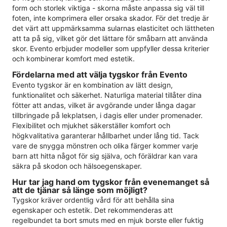
form och storlek viktiga - skorna måste anpassa sig väl till
foten, inte komprimera eller orsaka skador. För det tredje är
det värt att uppmärksamma sularnas elasticitet och lättheten
att ta på sig, vilket gör det lättare för småbarn att använda
skor. Evento erbjuder modeller som uppfyller dessa kriterier
och kombinerar komfort med estetik.
Fördelarna med att välja tygskor från Evento
Evento tygskor är en kombination av lätt design,
funktionalitet och säkerhet. Naturliga material tillåter dina
fötter att andas, vilket är avgörande under långa dagar
tillbringade på lekplatsen, i dagis eller under promenader.
Flexibilitet och mjukhet säkerställer komfort och
högkvalitativa garanterar hållbarhet under lång tid. Tack
vare de snygga mönstren och olika färger kommer varje
barn att hitta något för sig själva, och föräldrar kan vara
säkra på skodon och hälsoegenskaper.
Hur tar jag hand om tygskor från evenemanget så
att de tjänar så länge som möjligt?
Tygskor kräver ordentlig vård för att behålla sina
egenskaper och estetik. Det rekommenderas att
regelbundet ta bort smuts med en mjuk borste eller fuktig