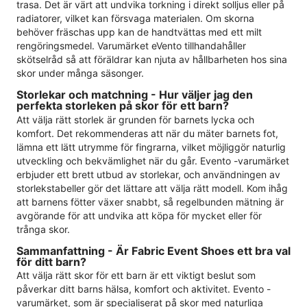
trasa. Det är värt att undvika torkning i direkt solljus eller på
radiatorer, vilket kan försvaga materialen. Om skorna
behöver fräschas upp kan de handtvättas med ett milt
rengöringsmedel. Varumärket eVento tillhandahåller
skötselråd så att föräldrar kan njuta av hållbarheten hos sina
skor under många säsonger.
Storlekar och matchning - Hur väljer jag den
perfekta storleken på skor för ett barn?
Att välja rätt storlek är grunden för barnets lycka och
komfort. Det rekommenderas att när du mäter barnets fot,
lämna ett lätt utrymme för fingrarna, vilket möjliggör naturlig
utveckling och bekvämlighet när du går. Evento -varumärket
erbjuder ett brett utbud av storlekar, och användningen av
storlekstabeller gör det lättare att välja rätt modell. Kom ihåg
att barnens fötter växer snabbt, så regelbunden mätning är
avgörande för att undvika att köpa för mycket eller för
trånga skor.
Sammanfattning - Är Fabric Event Shoes ett bra val
för ditt barn?
Att välja rätt skor för ett barn är ett viktigt beslut som
påverkar ditt barns hälsa, komfort och aktivitet. Evento -
varumärket, som är specialiserat på skor med naturliga