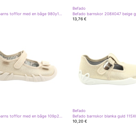
Befado
Befado barns tofflor med en båge 980y103 beige gyllene
Befado barnskor 208X047 beige g
13,76 €
Befado
Befado barns tofflor med en båge 109p206 guld gyllene
10,20 €