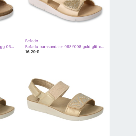
Befado
Befado barnsandaler med läderinlägg 062Y005, guld gyllene
Befado barnsandaler 068Y008 guld glitter hjärta gyllene
16,29 €