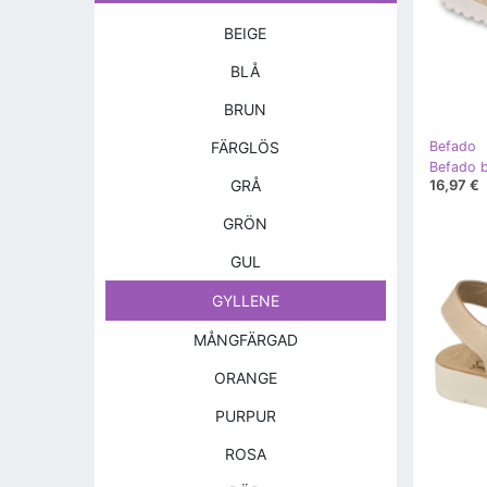
BEIGE
BLÅ
BRUN
FÄRGLÖS
Befado
16,97 €
GRÅ
GRÖN
GUL
GYLLENE
MÅNGFÄRGAD
ORANGE
PURPUR
ROSA