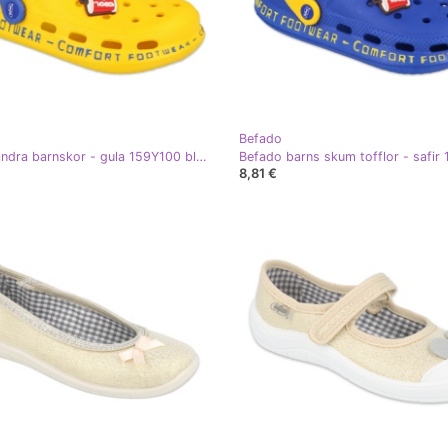
Befado
Befado andra barnskor - gula 159Y100 blå gyllene
8,81 €