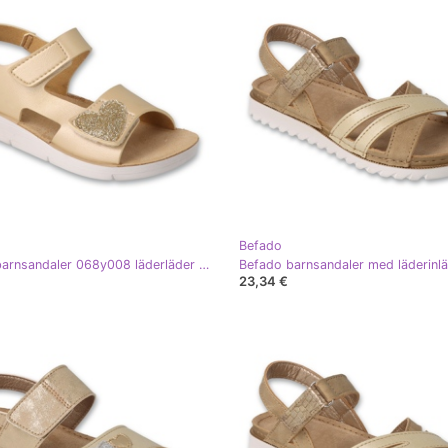
Befado
Befado barnsandaler 068y008 läderläder insats gyllene brocco hjärta
23,34 €