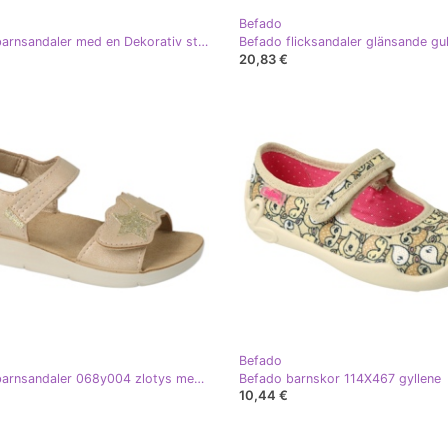
Befado
Befado barnsandaler med en Dekorativ stjärna 068Y004 beige och guld gyllene
20,83 €
Befado
Befado barnsandaler 068y004 zlotys med zirkoner gyllene
Befado barnskor 114X467 gyllene
10,44 €