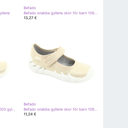
Befado
yllene
Befado snabba gyllene skor för barn 109P224 beige
13,27 €
Befado
Befado barnskor blanka guld 115X003 gyllene
Befado snabba gyllene skor för barn 109P224 beige
11,24 €