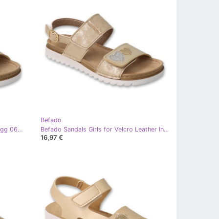
Befado
Befado barnsandaler med läderinlägg 062Y005 guld gyllene
Befado Sandals Girls for Velcro Leather Insert 062Y002 Guld gyllene
16,97 €