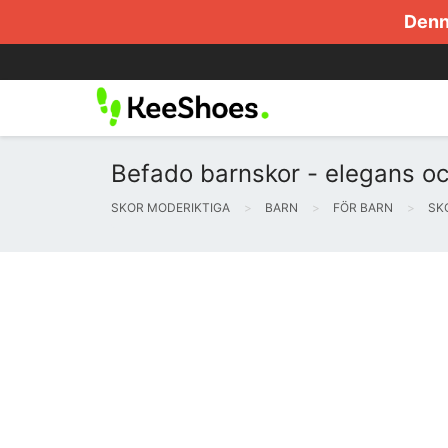
Denna
Befado barnskor - elegans o
SKOR MODERIKTIGA
BARN
FÖR BARN
SK