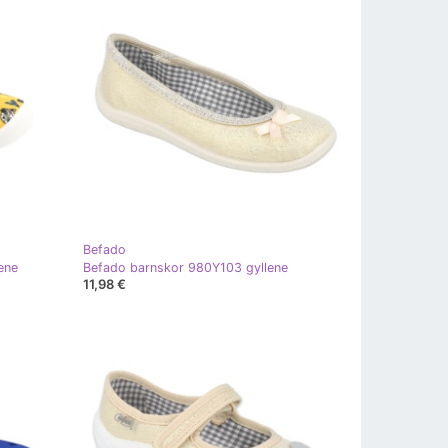
Befado
ene
Befado barnskor 980Y103 gyllene
11,98 €