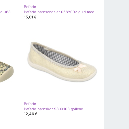
Befado
Befado flicksandaler glänsande guld 068Y002 gyllene
Befado barnsandaler 068Y002 guld med zirkoner gyllene
15,61 €
Befado
Befado barnskor 980X103 gyllene
12,46 €