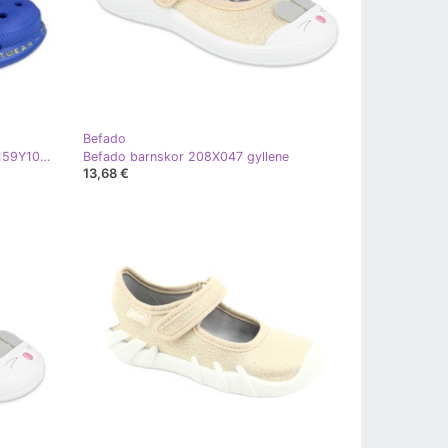
Befado
Befado barns skum tofflor - safir 159Y101 blå gyllene
Befado barnskor 208X047 gyllene
13,68 €