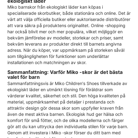
ekologiskt läder
Miko barnskor från ekologiskt läder kan köpas i
specialiserade skorbutiker, både stationära och online. Det är
värt att välja officiella butiker eller auktoriserade distributörer
att vara säkra på produktens originalitet. Online -shopping
har också blivit mer och mer populära, vilket möjliggör en
bekväm jämförelse av modeller, storlekar och priser, samt
bekväm leverans av produkter direkt till barnets angivna
adress. När du köper, var uppmärksam på storleken såväl
som tillgängligheten för funktioner som underlättar
installationen och matchningen av skor.
Sammanfattning: Varför Miko -skor är det bästa
valet för barn
Sammanfattningsvis är Miko Children's Shoes tillverkade av
ekologiskt läder en utmärkt lösning för föräldrar som
värderar kvalitet, säkerhet och stil. Den höga kvaliteten på
material, uppmärksamhet på detaljer i prestanda och
attraktiv design gör dessa skor som uppfyller kraven från
även de mest aktiva barnen. Ekologisk hud ger hälsa och
komfort för små fötter, och de olika modellerna och färger
gör att du kan uttrycka den individuella stilen för varje barn.
Genom att investera i Miko -skor förser du ditt barn med