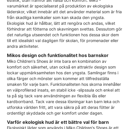
estetik, utan framför allt hälsa och komfort. Miko -
varumärket är specialiserat på produktion av ekologiska
läderskor, vilket innebär att det använder material som är fria
från skadliga kemikalier som kan skada den yngsta.
Ekologisk hud är hållbar, lätt att rengöra och andas, vilket
förhindrar att fötterna och skavningen svettas. Dessutom gör
det naturliga utseendet och funktionen hos dessa skor dem
till ett idealiskt val dagligen för skolan, för promenader eller
andra aktiviteter.
Mikos design och funktionalitet hos barnskor
Miko Children's Shoes är inte bara en kombination av
komfort och säkerhet, utan också en attraktiv design som
lockar uppmärksamheten hos den yngsta. Samlingar finns i
olika färger och mönster som kommer att tillfredsställa
smaken för varje barn. Funktionaliteten hos skorna innehåller
en välprofilerad insats, en stabil icke -slipssula och enkel att
ta på sig tack vare användningen av flexibla lås eller
kardborrband. Tack vare dessa lösningar kan barn leka och
utforska världen fritt, att vara säkra på att deras fötter är
ordentligt skyddade och ger komfort under dagen.
Varför ekologisk hud är ett bättre val för barn
Ekologiskt läder som används i Miko Children's Shoes är ett