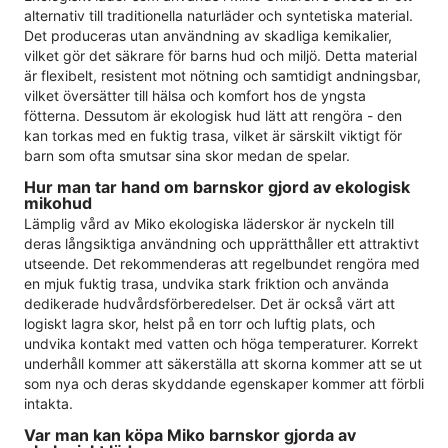
alternativ till traditionella naturläder och syntetiska material.
Det produceras utan användning av skadliga kemikalier,
vilket gör det säkrare för barns hud och miljö. Detta material
är flexibelt, resistent mot nötning och samtidigt andningsbar,
vilket översätter till hälsa och komfort hos de yngsta
fötterna. Dessutom är ekologisk hud lätt att rengöra - den
kan torkas med en fuktig trasa, vilket är särskilt viktigt för
barn som ofta smutsar sina skor medan de spelar.
Hur man tar hand om barnskor gjord av ekologisk
mikohud
Lämplig vård av Miko ekologiska läderskor är nyckeln till
deras långsiktiga användning och upprätthåller ett attraktivt
utseende. Det rekommenderas att regelbundet rengöra med
en mjuk fuktig trasa, undvika stark friktion och använda
dedikerade hudvårdsförberedelser. Det är också värt att
logiskt lagra skor, helst på en torr och luftig plats, och
undvika kontakt med vatten och höga temperaturer. Korrekt
underhåll kommer att säkerställa att skorna kommer att se ut
som nya och deras skyddande egenskaper kommer att förbli
intakta.
Var man kan köpa Miko barnskor gjorda av