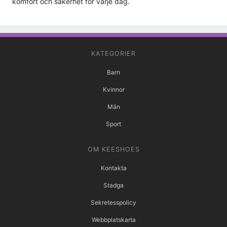
komfort och säkerhet för varje dag.
KATEGORIER
Barn
Kvinnor
Män
Sport
OM KEESHOES
Kontakta
Stadga
Sekretesspolicy
Webbplatskarta