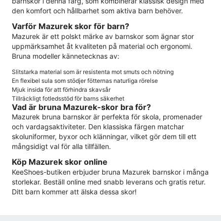
barnskor i denna färg, som kombinerar klassisk design med
den komfort och hållbarhet som aktiva barn behöver.
Varför Mazurek skor för barn?
Mazurek är ett polskt märke av barnskor som ägnar stor
uppmärksamhet åt kvaliteten på material och ergonomi.
Bruna modeller kännetecknas av:
Slitstarka material som är resistenta mot smuts och nötning
En flexibel sula som stödjer fötternas naturliga rörelse
Mjuk insida för att förhindra skavsår
Tillräckligt fotledsstöd för barns säkerhet
Vad är bruna Mazurek-skor bra för?
Mazurek bruna barnskor är perfekta för skola, promenader
och vardagsaktiviteter. Den klassiska färgen matchar
skoluniformer, byxor och klänningar, vilket gör dem till ett
mångsidigt val för alla tillfällen.
Köp Mazurek skor online
KeeShoes-butiken erbjuder bruna Mazurek barnskor i många
storlekar. Beställ online med snabb leverans och gratis retur.
Ditt barn kommer att älska dessa skor!