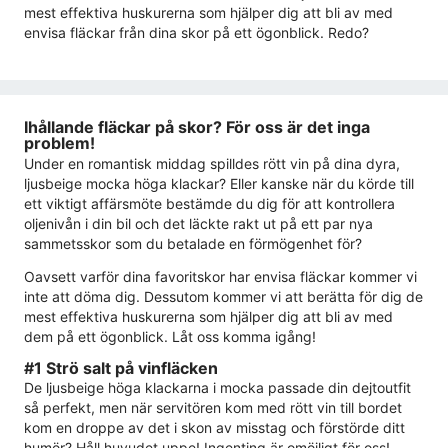
mest effektiva huskurerna som hjälper dig att bli av med
envisa fläckar från dina skor på ett ögonblick. Redo?
Ihållande fläckar på skor? För oss är det inga
problem!
Under en romantisk middag spilldes rött vin på dina dyra,
ljusbeige mocka höga klackar? Eller kanske när du körde till
ett viktigt affärsmöte bestämde du dig för att kontrollera
oljenivån i din bil och det läckte rakt ut på ett par nya
sammetsskor som du betalade en förmögenhet för?
Oavsett varför dina favoritskor har envisa fläckar kommer vi
inte att döma dig. Dessutom kommer vi att berätta för dig de
mest effektiva huskurerna som hjälper dig att bli av med
dem på ett ögonblick. Låt oss komma igång!
#1 Strö salt på vinfläcken
De ljusbeige höga klackarna i mocka passade din dejtoutfit
så perfekt, men när servitören kom med rött vin till bordet
kom en droppe av det i skon av misstag och förstörde ditt
humör? Håll huvudet uppe! Ingenting är omöjligt för oss!