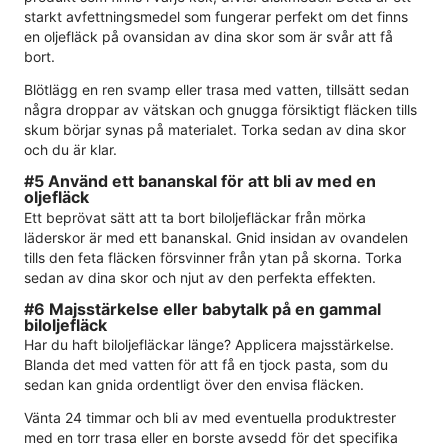
starkt avfettningsmedel som fungerar perfekt om det finns
en oljefläck på ovansidan av dina skor som är svår att få
bort.
Blötlägg en ren svamp eller trasa med vatten, tillsätt sedan
några droppar av vätskan och gnugga försiktigt fläcken tills
skum börjar synas på materialet. Torka sedan av dina skor
och du är klar.
#5 Använd ett bananskal för att bli av med en
oljefläck
Ett beprövat sätt att ta bort biloljefläckar från mörka
läderskor är med ett bananskal. Gnid insidan av ovandelen
tills den feta fläcken försvinner från ytan på skorna. Torka
sedan av dina skor och njut av den perfekta effekten.
#6 Majsstärkelse eller babytalk på en gammal
biloljefläck
Har du haft biloljefläckar länge? Applicera majsstärkelse.
Blanda det med vatten för att få en tjock pasta, som du
sedan kan gnida ordentligt över den envisa fläcken.
Vänta 24 timmar och bli av med eventuella produktrester
med en torr trasa eller en borste avsedd för det specifika