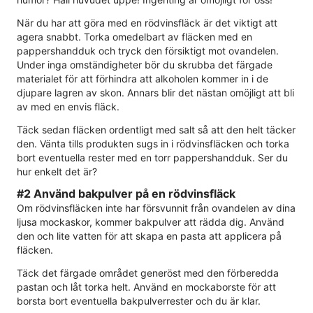
När du har att göra med en rödvinsfläck är det viktigt att
agera snabbt. Torka omedelbart av fläcken med en
pappershandduk och tryck den försiktigt mot ovandelen.
Under inga omständigheter bör du skrubba det färgade
materialet för att förhindra att alkoholen kommer in i de
djupare lagren av skon. Annars blir det nästan omöjligt att bli
av med en envis fläck.
Täck sedan fläcken ordentligt med salt så att den helt täcker
den. Vänta tills produkten sugs in i rödvinsfläcken och torka
bort eventuella rester med en torr pappershandduk. Ser du
hur enkelt det är?
#2 Använd bakpulver på en rödvinsfläck
Om rödvinsfläcken inte har försvunnit från ovandelen av dina
ljusa mockaskor, kommer bakpulver att rädda dig. Använd
den och lite vatten för att skapa en pasta att applicera på
fläcken.
Täck det färgade området generöst med den förberedda
pastan och låt torka helt. Använd en mockaborste för att
borsta bort eventuella bakpulverrester och du är klar.