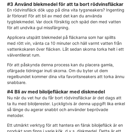
#3 Använd blekmedel för att ta bort rödvinsfläckar
En rödvinsfläck dök upp på dina vita tygsneakers? Ingenting
är förlorat! För att bli av med det kan du använda
tygblekmedel. Var dock försiktig och späd den med vatten
för att undvika gul missfärgning.
Applicera utspätt blekmedel på fläckarna som har spillts
med rött vin, vänta ca 10 minuter och häll varmt vatten från
vattenkokaren över fläcken. Låt sedan skorna torka helt i ett
välventilerat rum.
För att påskynda denna process kan du placera gamla,
ofärgade tidningar inuti skorna. Om du byter ut dem
regelbundet kommer dina vita favoritsneakers att torka ännu
snabbare.
#4 Bli av med biloljefläckar med diskmedel
Nu när du vet hur du får bort rödvinsfläckar är det dags att
ta itu med biloljerester. Lyckligtvis är denna uppgift lika enkel
så länge du agerar snabbt och använder beprövade
metoder.
Ett utmärkt verktyg för att hantera en färsk biloljefläck är en
produkt som finns i varje kök, d.v.s. diskmedel. Detta är ett