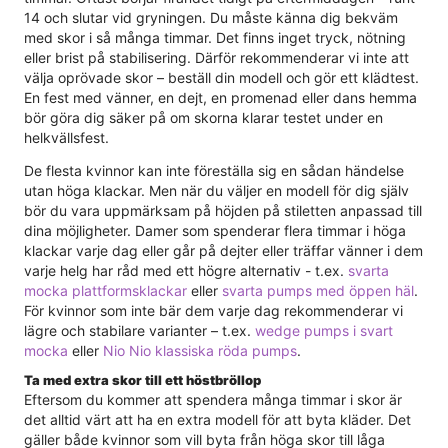
14 och slutar vid gryningen. Du måste känna dig bekväm
med skor i så många timmar. Det finns inget tryck, nötning
eller brist på stabilisering. Därför rekommenderar vi inte att
välja oprövade skor – beställ din modell och gör ett klädtest.
En fest med vänner, en dejt, en promenad eller dans hemma
bör göra dig säker på om skorna klarar testet under en
helkvällsfest.
De flesta kvinnor kan inte föreställa sig en sådan händelse
utan höga klackar. Men när du väljer en modell för dig själv
bör du vara uppmärksam på höjden på stiletten anpassad till
dina möjligheter. Damer som spenderar flera timmar i höga
klackar varje dag eller går på dejter eller träffar vänner i dem
varje helg har råd med ett högre alternativ - t.ex.
svarta
mocka plattformsklackar
eller
svarta pumps med öppen häl
.
För kvinnor som inte bär dem varje dag rekommenderar vi
lägre och stabilare varianter – t.ex.
wedge pumps i svart
mocka
eller
Nio Nio klassiska röda pumps
.
Ta med extra skor till ett höstbröllop
Eftersom du kommer att spendera många timmar i skor är
det alltid värt att ha en extra modell för att byta kläder. Det
gäller både kvinnor som vill byta från höga skor till låga