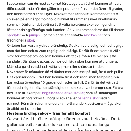
I september kan du med säkerhet förutsäga att vädret kommer att vara
tillfredsställande när det gäller temperatur - oftast är det över 15 grader,
och nederbörden är sällsynt. Mycket mer sannolikt kommer det att bli
solsken på en något molnhöljd himmel tillsammans med vindbyar av
sommar. Därför är det optimalt att välja bekväma skor som ger dina
fötter andningsförmåga och komfort. Så vi rekommenderar det till damer
sandaler
och
pumps
. För män är de acceptabla
mockasiner
och
traditionella
skor
.
Oktober kan vara mycket föränderlig. Det kan vara soligt och behagligt,
men det kan också vara regnigt och blåsigt. Därför är det värt att välja
skor för ett höstbröllop som kommer att täcka foten lite mer än lätta
sandaler. Så höga klackar, pumps och låga skor kommer att fungera.
Män ska gå klassiskt och välja slip-on eller snörskor i läder.
November är månaden då vi tänker mer och mer på snö, frost och pulka.
Det varierar dock – det kan komma frost och regn, men temperaturen
kan också överstiga 10 grader och solen är full. Därför är det värt att
förbereda sig för olika omständigheter och kolla väderprognoser. Ett bra
beslut är till exempel:
högklackade ankelstövlar
, som så småningom
kommer att förändras till höga klackar eller
ballerina skor
redan i
rummet. För män rekommenderar vi fortfarande klassikerna – låga skor
är alltid ett bra beslut!
Höstens bröllopsskor – framför allt komfort
Oavsett årstid måste bröllopskläderna vara bekväma. Detta
gäller särskilt skor där du kommer att spendera långa
timmar. Oftast börjar firandet tidigt på eftermiddagen – runt