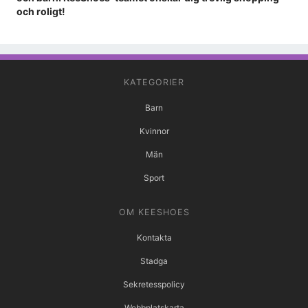
och roligt!
KATEGORIER
Barn
Kvinnor
Män
Sport
OM KEESHOES
Kontakta
Stadga
Sekretesspolicy
Webbplatskarta