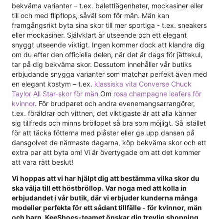
bekväma varianter – t.ex. balettlägenheter, mockasiner eller
till och med flipflops, såväl som för män. Män kan
framgångsrikt byta sina skor till mer sportiga - t.ex. sneakers
eller mockasiner. Självklart är utseende och ett elegant
snyggt utseende viktigt. Ingen kommer dock att klandra dig
om du efter den officiella delen, när det är dags för jättekul,
tar på dig bekväma skor. Dessutom innehåller vår butiks
erbjudande snygga varianter som matchar perfekt även med
en elegant kostym – t.ex.
klassiska vita Converse Chuck
Taylor All Star-skor för män
Om
rosa champagne loafers för
kvinnor
. För brudparet och andra evenemangsarrangörer,
t.ex. föräldrar och vittnen, det viktigaste är att alla känner
sig tillfreds och minns bröllopet så bra som möjligt. Så istället
för att täcka fötterna med plåster eller ge upp dansen på
dansgolvet de närmaste dagarna, köp bekväma skor och ett
extra par att byta om! Vi är övertygade om att det kommer
att vara rätt beslut!
Vi hoppas att vi har hjälpt dig att bestämma vilka skor du
ska välja till ett höstbröllop. Var noga med att kolla in
erbjudandet i vår butik, där vi erbjuder kunderna många
modeller perfekta för ett sådant tillfälle - för kvinnor, män
och barn. KeeShoes-teamet önskar dig trevlig shopping