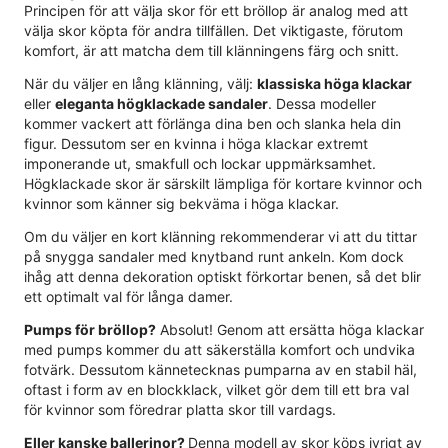
Principen för att välja skor för ett bröllop är analog med att
välja skor köpta för andra tillfällen. Det viktigaste, förutom
komfort, är att matcha dem till klänningens färg och snitt.
När du väljer en lång klänning, välj:
klassiska höga klackar
eller
eleganta högklackade sandaler
. Dessa modeller
kommer vackert att förlänga dina ben och slanka hela din
figur. Dessutom ser en kvinna i höga klackar extremt
imponerande ut, smakfull och lockar uppmärksamhet.
Högklackade skor är särskilt lämpliga för kortare kvinnor och
kvinnor som känner sig bekväma i höga klackar.
Om du väljer en kort klänning rekommenderar vi att du tittar
på snygga sandaler med knytband runt ankeln. Kom dock
ihåg att denna dekoration optiskt förkortar benen, så det blir
ett optimalt val för långa damer.
Pumps för bröllop?
Absolut! Genom att ersätta höga klackar
med pumps kommer du att säkerställa komfort och undvika
fotvärk. Dessutom kännetecknas pumparna av en stabil häl,
oftast i form av en blockklack, vilket gör dem till ett bra val
för kvinnor som föredrar platta skor till vardags.
Eller kanske ballerinor?
Denna modell av skor köps ivrigt av