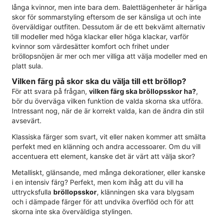
långa kvinnor, men inte bara dem. Balettlägenheter är härliga
skor för sommarstyling eftersom de ser känsliga ut och inte
överväldigar outfiten. Dessutom är de ett bekvämt alternativ
till modeller med höga klackar eller höga klackar, varför
kvinnor som värdesätter komfort och frihet under
bröllopsnöjen är mer och mer villiga att välja modeller med en
platt sula.
Vilken färg på skor ska du välja till ett bröllop?
För att svara på frågan,
vilken färg ska bröllopsskor ha?
,
bör du överväga vilken funktion de valda skorna ska utföra.
Intressant nog, när de är korrekt valda, kan de ändra din stil
avsevärt.
Klassiska färger som svart, vit eller naken kommer att smälta
perfekt med en klänning och andra accessoarer. Om du vill
accentuera ett element, kanske det är värt att välja skor?
Metalliskt, glänsande, med många dekorationer, eller kanske
i en intensiv färg? Perfekt, men kom ihåg att du vill ha
uttrycksfulla
bröllopsskor
, klänningen ska vara blygsam
och i dämpade färger för att undvika överflöd och för att
skorna inte ska överväldiga stylingen.