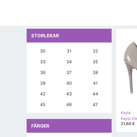
STORLEKAR
30
31
32
33
34
35
36
37
38
39
40
41
42
43
44
45
46
47
Kayla
Kayla El
21,64 €
FÄRGER