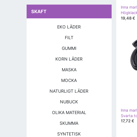
Inna mar
SKAFT
19,48 €
EKO LÄDER
FILT
GUMMI
KORN LÄDER
MASKA
MOCKA
NATURLIGT LÄDER
NUBUCK
Inna mar
OLIKA MATERIAL
Svarta t
17,72 €
SKUMMA
SYNTETISK