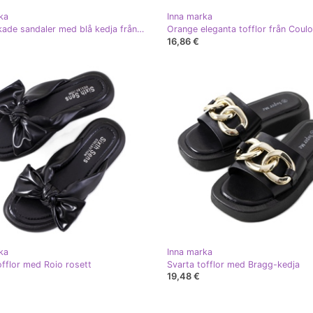
ka
Inna marka
Högklackade sandaler med blå kedja från Chabot
Orange eleganta tofflor från Cou
16,86 €
ka
Inna marka
offlor med Roio rosett
Svarta tofflor med Bragg-kedja
19,48 €