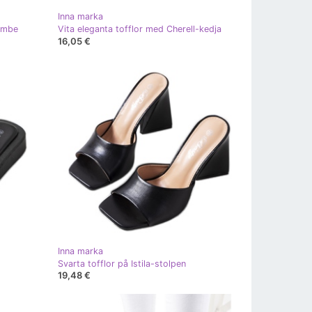
Inna marka
lombe
Vita eleganta tofflor med Cherell-kedja
16,05 €
Inna marka
Svarta tofflor på Istila-stolpen
19,48 €