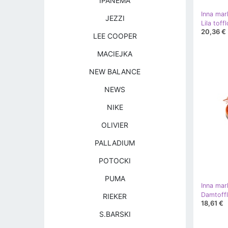
IPANEMA
Inna mar
JEZZI
Lila toff
20,36 €
LEE COOPER
MACIEJKA
NEW BALANCE
NEWS
NIKE
OLIVIER
PALLADIUM
POTOCKI
PUMA
Inna mar
Damtoffl
RIEKER
18,61 €
S.BARSKI