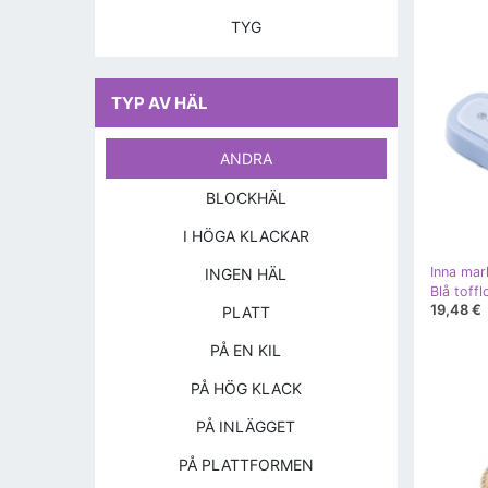
TYG
TYP AV HÄL
ANDRA
BLOCKHÄL
I HÖGA KLACKAR
Inna mar
INGEN HÄL
Blå toff
19,48 €
PLATT
PÅ EN KIL
PÅ HÖG KLACK
PÅ INLÄGGET
PÅ PLATTFORMEN