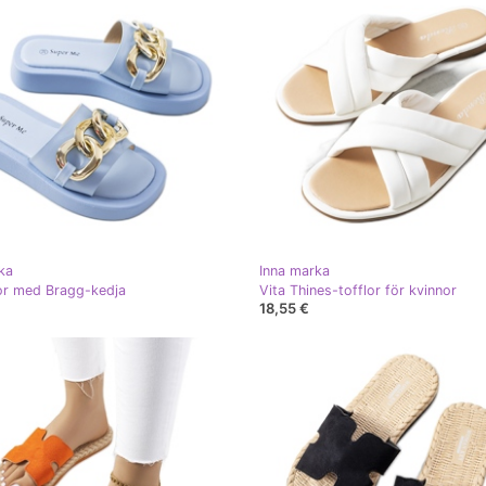
ka
Inna marka
lor med Bragg-kedja
Vita Thines-tofflor för kvinnor
18,55 €