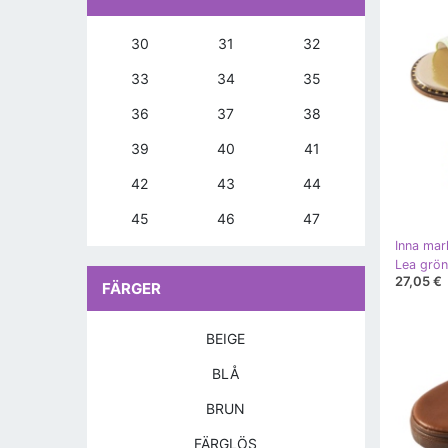
30
31
32
33
34
35
36
37
38
39
40
41
42
43
44
45
46
47
Inna mar
Lea grön
27,05 €
FÄRGER
BEIGE
BLÅ
BRUN
FÄRGLÖS