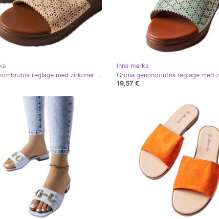
ka
Inna marka
Rosa genombrutna reglage med zirkoner från Irvine
19,57 €