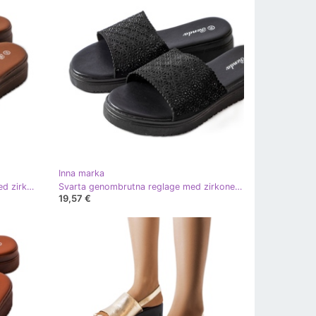
Inna marka
Mörkrosa genombrutna reglage med zirkoner från Irvine
Svarta genombrutna reglage med zirkoner från Irvine
19,57 €