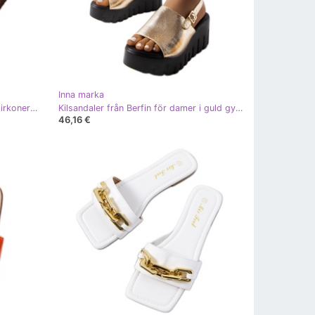
Inna marka
Gröna genombrutna reglage med zirkoner från Irvine
Kilsandaler från Berfin för damer i guld gyllene
46,16 €