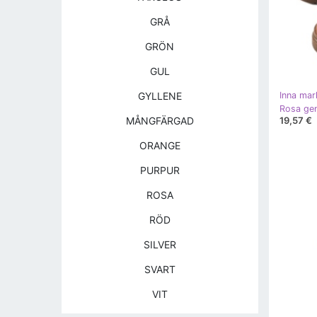
GRÅ
GRÖN
GUL
GYLLENE
Inna mar
19,57 €
MÅNGFÄRGAD
ORANGE
PURPUR
ROSA
RÖD
SILVER
SVART
VIT