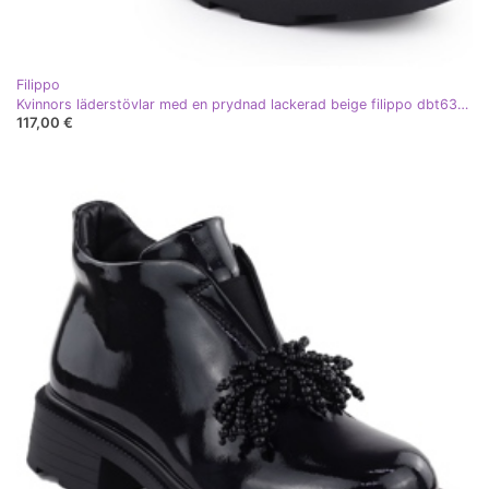
Filippo
Kvinnors läderstövlar med en prydnad lackerad beige filippo dbt6370
117,00 €