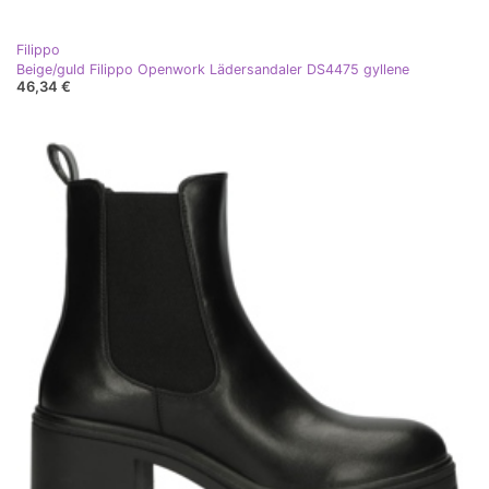
Filippo
Beige/guld Filippo Openwork Lädersandaler DS4475 gyllene
46,34 €