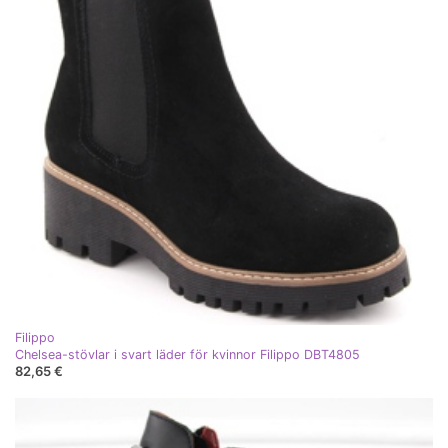
Filippo
Chelsea-stövlar i svart läder för kvinnor Filippo DBT4805
82,65 €