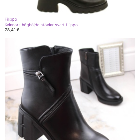
Filippo
Kvinnors höghöjda stövlar svart filippo
78,41 €