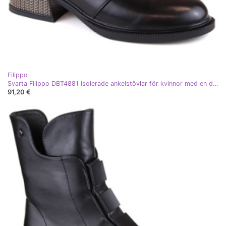
Filippo
Svarta Filippo DBT4881 isolerade ankelstövlar för kvinnor med en dekorativ klack
91,20 €