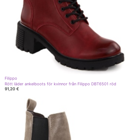
Filippo
Rött läder ankelboots för kvinnor från Filippo DBT6501 röd
91,20 €