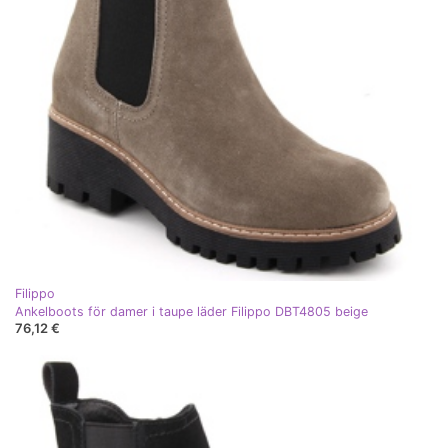
Filippo
Ankelboots för damer i taupe läder Filippo DBT4805 beige
76,12 €