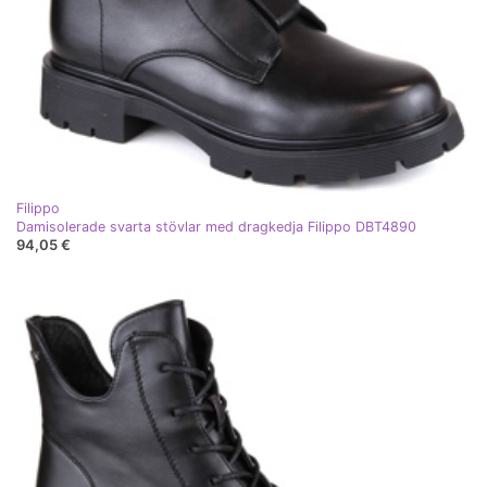
Filippo
Damisolerade svarta stövlar med dragkedja Filippo DBT4890
94,05 €