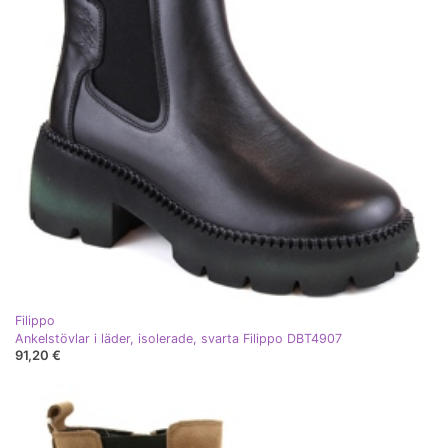
Filippo
Ankelstövlar i läder, isolerade, svarta Filippo DBT4907
91,20 €