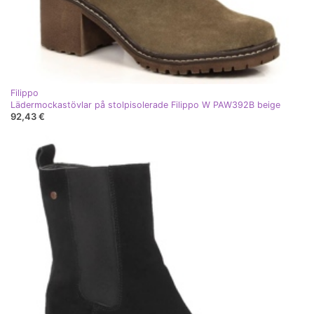
Filippo
Lädermockastövlar på stolpisolerade Filippo W PAW392B beige
92,43 €