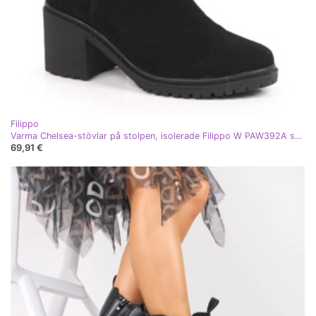
Filippo
Varma Chelsea-stövlar på stolpen, isolerade Filippo W PAW392A svart
69,91 €