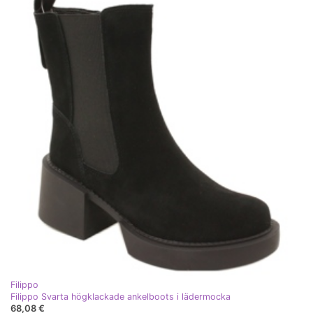
Filippo
Filippo Svarta högklackade ankelboots i lädermocka
68,08 €