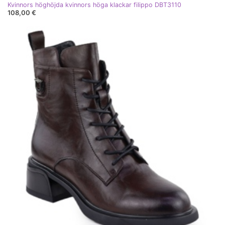
Kvinnors höghöjda kvinnors höga klackar filippo DBT3110
108,00 €