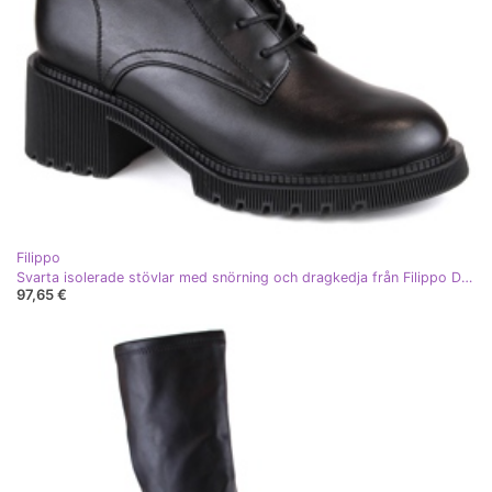
Filippo
Svarta isolerade stövlar med snörning och dragkedja från Filippo DBT4858
97,65 €