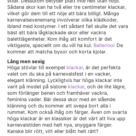
stilar. Dessutom betyder platt inte helt utan höjd.
Sådana skor kan ha två eller tre centimeter klackar,
vilket gör dem till ett nöje att bära billigt. Många
karnevalsevenemang involverar olika klädkoder,
ibland med kostymer. I ett sådant fall skulle det vara
bäst att bära lågklackade skor eller vackra
balettlägenheter. Kom ihåg att komfort är det
viktigaste, speciellt om du vill ha kul.
Ballerinor
De
kommer att matcha byxor och korta kjolar.
Lång men sexig
Höga stövlar till exempel
klackar
, är det perfekta
valet om du ska på karnevalsfest i en vacker,
elegant klänning. Lyckligtvis har höga klackar inte
varit på modet på sistone
klackar
, och de lite lägre,
som förlänger benen och framhäver vackra,
feminina vader. Bär dessa skor med en slående
klänning och du kommer att svepa bort alla i
rummet. Kom också ihåg om färger. Även om svarta
höga klackar är en klassiker är det värt att liva upp
karnevalstiden med helt nya, snyggare färger.
Kanske blir rött, vitt eller blått helt rätt?