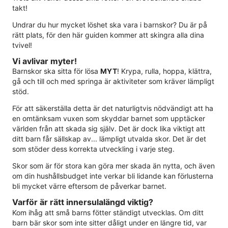
takt!
Undrar du hur mycket löshet ska vara i barnskor? Du är på
rätt plats, för den här guiden kommer att skingra alla dina
tvivel!
Vi avlivar myter!
Barnskor ska sitta för lösa
MYT
! Krypa, rulla, hoppa, klättra,
gå och till och med springa är aktiviteter som kräver lämpligt
stöd.
För att säkerställa detta är det naturligtvis nödvändigt att ha
en omtänksam vuxen som skyddar barnet som upptäcker
världen från att skada sig själv. Det är dock lika viktigt att
ditt barn får sällskap av... lämpligt utvalda skor. Det är det
som stöder dess korrekta utveckling i varje steg.
Skor som är för stora kan göra mer skada än nytta, och även
om din hushållsbudget inte verkar bli lidande kan förlusterna
bli mycket värre eftersom de påverkar barnet.
Varför är rätt innersulalängd viktig?
Kom ihåg att små barns fötter ständigt utvecklas. Om ditt
barn bär skor som inte sitter dåligt under en längre tid, var