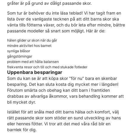
gråter är på grund av dåligt passande skor.
Som tur är behöver du inte läsa teblad! Vi har tagit fram en
lista över de vanligaste tecknen på att ditt barns skor ska
vänta tills fötterna växer, och du bör leta efter mindre, bättre
passande modeller så snart som möjligt. Här är de:
hälen glider ur skon när du går
mindre aktivitet hos barnet
synliga blåsor
gångstörningar
problem med att hålla balansen
frekventa resor och till och med stukade fotleder
Uppenbara besparingar
Som du kan se är att köpa skor "för nu" bara en skenbar
besparing. Det kan sluta kosta dig mycket mer i längden!
Förutom smärta och obehag kan ditt barn i framtiden
drabbas av allvarliga åkommor, vars behandling kommer att
bli mycket dyr.
Istället för att snåla med ditt barns hälsa och komfort, välj
rätt passande skor som stöder en sund utveckling av hans
eller hennes fötter. Vi tror att det med våra råd blir en
barnlek för dig.