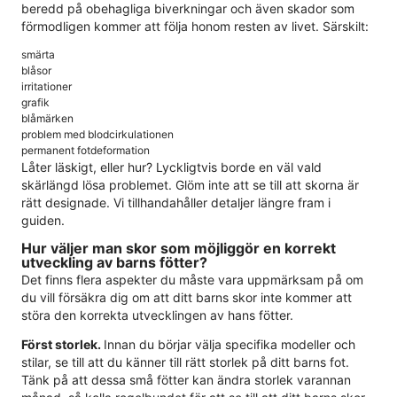
beredd på obehagliga biverkningar och även skador som
förmodligen kommer att följa honom resten av livet. Särskilt:
smärta
blåsor
irritationer
grafik
blåmärken
problem med blodcirkulationen
permanent fotdeformation
Låter läskigt, eller hur? Lyckligtvis borde en väl vald
skärlängd lösa problemet. Glöm inte att se till att skorna är
rätt designade. Vi tillhandahåller detaljer längre fram i
guiden.
Hur väljer man skor som möjliggör en korrekt
utveckling av barns fötter?
Det finns flera aspekter du måste vara uppmärksam på om
du vill försäkra dig om att ditt barns skor inte kommer att
störa den korrekta utvecklingen av hans fötter.
Först storlek.
Innan du börjar välja specifika modeller och
stilar, se till att du känner till rätt storlek på ditt barns fot.
Tänk på att dessa små fötter kan ändra storlek varannan