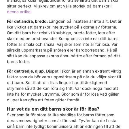
månad, så kolla regelbundet för att se till att ditt barns skor
sitter perfekt. Vi skrev om att välja storlek på barnskor i:
denna artikel
.
För det andra, bredd.
Längden på insatsen är inte allt. Det är
lika viktigt att barnskor inte trycker på sidorna av fötterna.
Om ditt barn har relativt knubbiga, breda fötter, leta efter
skor med en bred ovandel. Kompromissa inte när ditt barns
fötter är smala och smala. Välj skor som inte är för lösa. Var
särskilt uppmärksam på snören eller kardborreband. På så
sätt kan du anpassa skorna ännu bättre efter formen på ditt
barns fötter.
För det tredje, djup
. Djupet i skon är en annan extremt viktig
faktor som du bör vara uppmärksam på när du väljer skor till
ditt barn. Se till att din lillas fingrar har tillräckligt med
utrymme så att de kan röra sig fritt. Var dock noga med att
inte ha för mycket utrymme. Skor som är för lösa vad gäller
djupet kan göra att foten glider framåt.
Hur vet du om ditt barns skor är för lösa?
Skor som är för stora är lika skadliga för barns fötter som
deras motsvarigheter som är för små. Tyvärr kan de flesta
små barn inte tydligt kommunicera att anledningen till att de